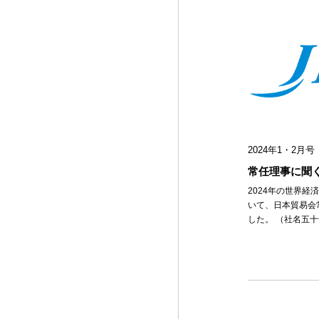
通商・貿易
日鉄物産
2009年
アフリカ
その他
阪和興業
2008年
丸紅
2007年
三井物産
2006年
三菱商事
2005年
その他
2024年1・2月号 
2004年
常任理事に聞く
2003年
2024年の世界経
2002年
いて、日本貿易会
した。 （社名五十音
2001年
2000年