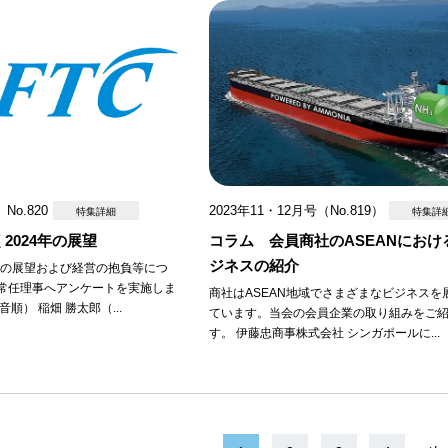
No.820
2023年11・12月号（No.819）
特集詳細
特集詳
2024年の展望
コラム 会員商社のASEANにおけ
ジネスの紹介
済の展望および経営の抱負等につ
常任理事へアンケートを実施しま
商社はASEAN地域でさまざまなビジネスを
順） 稲畑 勝太郎（...
ています。当会の会員企業の取り組みをご
す。 伊藤忠商事株式会社 シンガポールに...