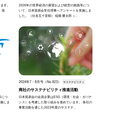
申します。
2026年の世界経済の展望および経営の抱負等につ
、医
いて、日本貿易会常任理事へアンケートを実施しま
した。 （社名五十音順） 稲畑 勝太郎（...
2024年7・8月号（No.823）
サステナビリティ
商社のサステナビリティ推進活動
等につ
日本貿易会の会員企業はESG（環境・社会・ガバナ
実施しま
ンス）を考慮した取り組みを進めています。 各社の
事業活動を通じた2023年度のサステナ...