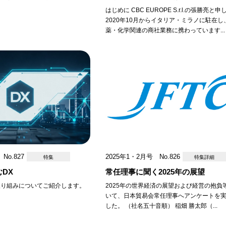
はじめに CBC EUROPE S.r.l.の張勝亮と
2020年10月からイタリア・ミラノに駐在し
薬・化学関連の商社業務に携わっています...
向
No.827
2025年1・2月号 No.826
特集
特集詳細
DX
常任理事に聞く2025年の展望
取り組みについてご紹介します。
2025年の世界経済の展望および経営の抱負
いて、日本貿易会常任理事へアンケートを
した。 （社名五十音順） 稲畑 勝太郎（...