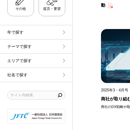
2021年
動
その他
提言・要望
稲畑産業
2020年
岩谷産業
2019年
兼松
年で探す
2018年
日本の経済動向
興和
テーマで探す
2017年
北米
世界の国・地域の経済動
CBC
2016年
中南米
エリアで探す
幅広い事業分野
JFE商事
2015年
日本
社名で探す
ビジネス開発
住友商事
2014年
アジア
企業経営
双日
2025年3・4月号 
2013年
オセアニア
人材
蝶理
商社が取り組む
2012年
CIS
商社のDX戦略や
社会
豊田通商
2011年
欧州
環境
長瀬産業
2010年
中東