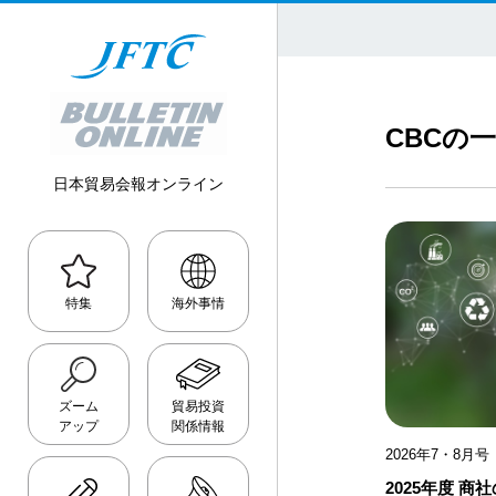
CBCの
日本貿易会報オンライン
2026年
特集
海外事情
2025年
2024年
ズーム
貿易投資
アップ
関係情報
2023年
2026年7・8月号（
2022年
2025年度 
伊藤忠商事