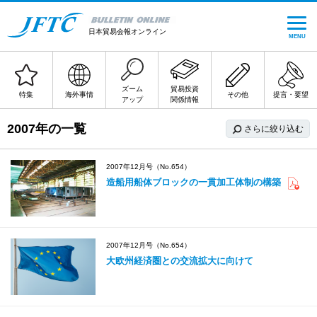
日本貿易会報オンライン
MENU
ズーム
貿易投資
特集
海外事情
その他
提言・要望
アップ
関係情報
2007年の一覧
さらに絞り込む
2007年12月号（No.654）
造船用船体ブロックの一貫加工体制の構築
2007年12月号（No.654）
大欧州経済圏との交流拡大に向けて