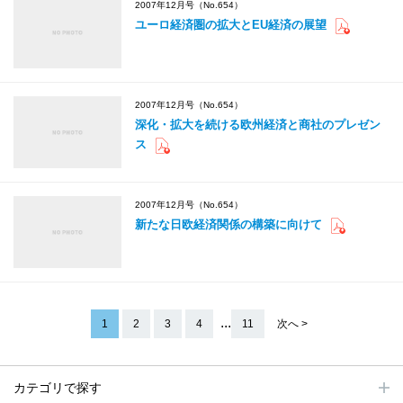
2007年12月号（No.654）
ユーロ経済圏の拡大とEU経済の展望
2007年12月号（No.654）
深化・拡大を続ける欧州経済と商社のプレゼン
ス
2007年12月号（No.654）
新たな日欧経済関係の構築に向けて
...
1
2
3
4
11
次へ >
カテゴリで探す