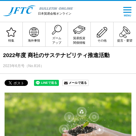
日本貿易会報オンライン
MENU
ズーム
貿易投資
特集
海外事情
その他
提言・要望
アップ
関係情報
2022年度 商社のサステナビリティ推進活動
2023年6月号（No.816）
メールで送る