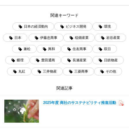
関連キーワード
日本の経済動向
ビジネス開発
環境
日本
伊藤忠商事
稲畑産業
岩谷産業
兼松
興和
住友商事
双日
蝶理
豊田通商
長瀬産業
日鉄物産
丸紅
三井物産
三菱商事
その他
関連記事
2025年度 商社のサステナビリティ推進活動