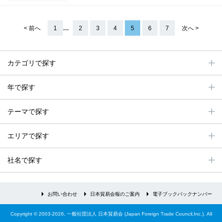
...
< 前へ
1
2
3
4
5
6
7
次へ >
カテゴリで探す
年で探す
テーマで探す
エリアで探す
社名で探す
お問い合わせ
日本貿易会報のご案内
電子ブックバックナンバー
Copyright © 2003-2026, 一般社団法人 日本貿易会 (Japan Foreign Trade Council,Inc.). All