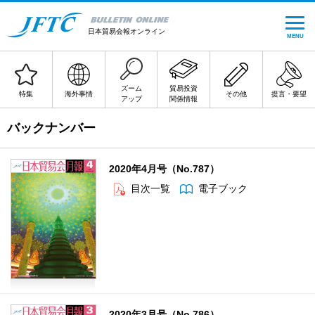
日本貿易会報オンライン
MENU
ズーム
貿易投資
特集
海外事情
その他
提言・要望
アップ
関係情報
バックナンバー
2020年4月号（No.787）
目次一覧
電子ブック
2020年3月号（No.786）